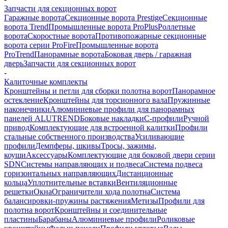
Запчасти для секционных ворот
Гаражные ворота
Секционные ворота Prestige
Секционные
ворота Trend
Промышленные ворота ProPlus
Роллетные
ворота
Скоростные ворота
Противопожарные секционные
ворота серии ProFire
Промышленные ворота
ProTrend
Панорамные ворота
Боковая дверь / гаражная
дверь
Запчасти для секционных ворот
-
Калиточные комплекты
Кронштейны и петли для сборки полотна ворот
Панорамное
остекление
Кронштейны для торсионного вала
Пружинные
наконечники
Алюминиевые профили для панорамных
панелей ALUTREND
Боковые накладки
С-профили
Ручной
привод
Комплектующие для встроенной калитки
Профили
стальные собственного производства
Усиливающие
профили
Демпферы, шкивы
Тросы, зажимы,
коуши
Аксессуары
Комплектующие для боковой двери серии
SDN
Системы направляющих и подвеса
Система подвеса
горизонтальных направляющих
Дистанционные
кольца
Уплотнительные вставки
Вентиляционные
решетки
Окна
Ограничители хода полотна
Система
балансировки-пружины растяжения
Метизы
Профили для
полотна ворот
Кронштейны и соединительные
пластины
Барабаны
Алюминиевые профили
Роликовые