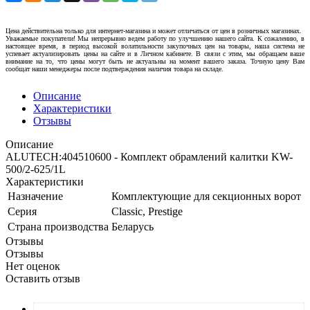
Цена действительна только для интернет-магазина и может отличаться от цен в розничных магазинах.
Уважаемые покупатели! Мы непрерывно ведем работу по улучшению нашего сайта. К сожалению, в
настоящее время, в период высокой волатильности закупочных цен на товары, наша система не
успевает актуализировать цены на сайте и в Личном кабинете. В связи с этим, мы обращаем ваше
внимание на то, что цены могут быть не актуальны на момент вашего заказа. Точную цену Вам
сообщат наши менеджеры после подтверждения наличия товара на складе.
Описание
Характеристики
Отзывы
Описание
ALUTECH:404510600 - Комплект обрамлений калитки KW-
500/2-625/1L
Характеристики
Назначение
Комплектующие для секционных ворот
Серия
Classic, Prestige
Страна производства
Беларусь
Отзывы
Отзывы
Нет оценок
Оставить отзыв