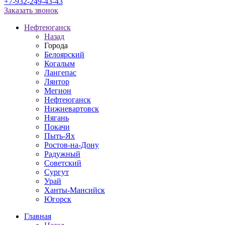
+7-932-249-43-43
Заказать звонок
Нефтеюганск
Назад
Города
Белоярский
Когалым
Лангепас
Лянтор
Мегион
Нефтеюганск
Нижневартовск
Нягань
Покачи
Пыть-Ях
Рoстов-на-Дону
Радужный
Советский
Сургут
Урай
Ханты-Мансийск
Югорск
Главная