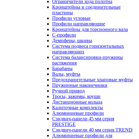
Ограничители хода полотна
Кронштейны и соединительные
пластины
Профили угловые
Профили направляющие
Кронштейны для торсионного вала
С-профили
Демпферы, шкивы
Система подвеса горизонтальных
направляющих
Система балансировки-пружины
растяжения
Барабаны
Валы, муфты
Предохранительные храповые муфты
Пружинные наконечники
Ручной привод
Тросы, зажимы, коуши
Дистанционные кольца
Калиточные комплекты
Алюминиевые профили
Сэндвич-панели 45 мм серия
PRESTIGE
Сэндвич-панели 40 мм серия TREND
Алюминиевые профили для