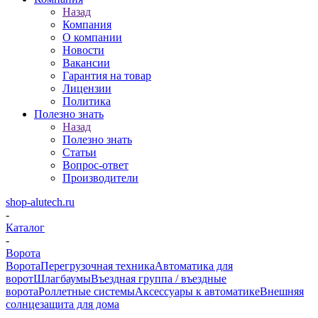
Назад
Компания
О компании
Новости
Вакансии
Гарантия на товар
Лицензии
Политика
Полезно знать
Назад
Полезно знать
Статьи
Вопрос-ответ
Производители
shop-alutech.ru
-
Каталог
-
Ворота
Ворота
Перегрузочная техника
Автоматика для
ворот
Шлагбаумы
Въездная группа / въездные
ворота
Роллетные системы
Аксессуары к автоматике
Внешняя
солнцезащита для дома
-