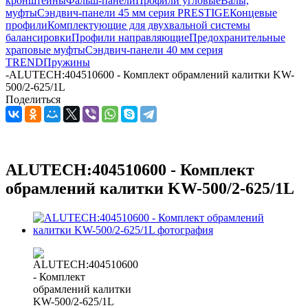
кронштейны
Фальш-панели
Профили угловые
Валы,
муфты
Сэндвич-панели 45 мм серия PRESTIGE
Концевые
профили
Комплектующие для двухвальной системы
балансировки
Профили направляющие
Предохранительные
храповые муфты
Сэндвич-панели 40 мм серия
TREND
Пружины
-
ALUTECH:404510600 - Комплект обрамлений калитки KW-
500/2-625/1L
Поделиться
ALUTECH:404510600 - Комплект
обрамлений калитки KW-500/2-625/1L