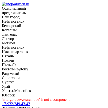
Официальный
представитель
Ваш город
Нефтеюганск
Белоярский
Когалым
Лангепас
Лянтор
Мегион
Нефтеюганск
Нижневартовск
Нягань
Покачи
Пыть-Ях
Рoстов-на-Дону
Радужный
Советский
Сургут
Урай
Ханты-Мансийск
Югорск
'arturgolubev:search.title' is not a component
+7-932-249-43-43