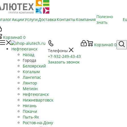
Полезно
аталог
Акции
Услуги
Доставка
Контакты
Компания
Е
знать
Корзина
0
0
Корзина
0
0
Нефтеюганск
Телефоны
Назад
+7-932-249-43-43
Города
Заказать звонок
Белоярский
Когалым
Лангепас
Лянтор
Мегион
Нефтеюганск
Нижневартовск
Нягань
Покачи
Пыть-Ях
Рoстов-на-Дону