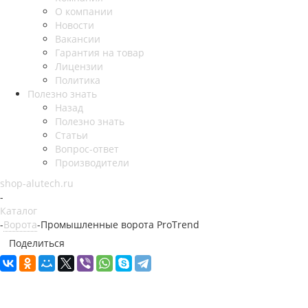
О компании
Новости
Вакансии
Гарантия на товар
Лицензии
Политика
Полезно знать
Назад
Полезно знать
Статьи
Вопрос-ответ
Производители
shop-alutech.ru
-
Каталог
-
Ворота
-
Промышленные ворота ProTrend
Поделиться