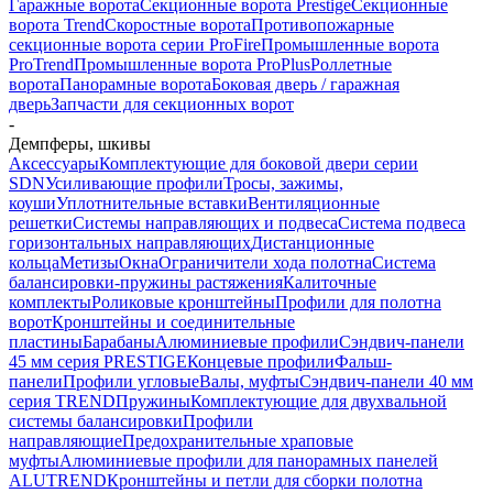
Гаражные ворота
Секционные ворота Prestige
Секционные
ворота Trend
Скоростные ворота
Противопожарные
секционные ворота серии ProFire
Промышленные ворота
ProTrend
Промышленные ворота ProPlus
Роллетные
ворота
Панорамные ворота
Боковая дверь / гаражная
дверь
Запчасти для секционных ворот
-
Демпферы, шкивы
Аксессуары
Комплектующие для боковой двери серии
SDN
Усиливающие профили
Тросы, зажимы,
коуши
Уплотнительные вставки
Вентиляционные
решетки
Системы направляющих и подвеса
Система подвеса
горизонтальных направляющих
Дистанционные
кольца
Метизы
Окна
Ограничители хода полотна
Система
балансировки-пружины растяжения
Калиточные
комплекты
Роликовые кронштейны
Профили для полотна
ворот
Кронштейны и соединительные
пластины
Барабаны
Алюминиевые профили
Сэндвич-панели
45 мм серия PRESTIGE
Концевые профили
Фальш-
панели
Профили угловые
Валы, муфты
Сэндвич-панели 40 мм
серия TREND
Пружины
Комплектующие для двухвальной
системы балансировки
Профили
направляющие
Предохранительные храповые
муфты
Алюминиевые профили для панорамных панелей
ALUTREND
Кронштейны и петли для сборки полотна