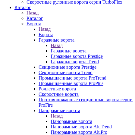
Скоростные рулонные ворота серии TurboFlex
Каталог
Назад
Каталог
Ворота
Назад
Ворота
Гаражные ворота
Назад
Гаражные ворота
Гаражные ворота Prestige
Гаражные ворота Trend
Секционные ворота Prestige
Секционные ворота Trend
Промышленные ворота ProTrend
Промышленные ворота ProPlus
Роллетные ворота
Скоростные ворота
Противопожарные секционные ворота серии
ProFire
Панорамные ворота
Назад
Панорамные ворота
Панорамные ворота AluTrend
Панорамные ворота AluPro