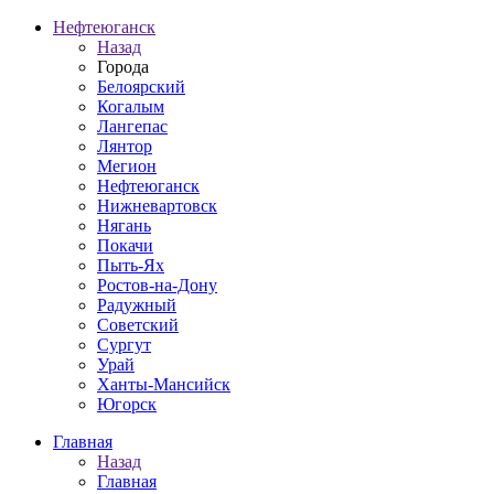
Нефтеюганск
Назад
Города
Белоярский
Когалым
Лангепас
Лянтор
Мегион
Нефтеюганск
Нижневартовск
Нягань
Покачи
Пыть-Ях
Рoстов-на-Дону
Радужный
Советский
Сургут
Урай
Ханты-Мансийск
Югорск
Главная
Назад
Главная