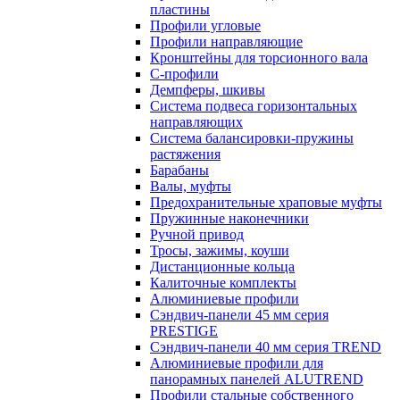
пластины
Профили угловые
Профили направляющие
Кронштейны для торсионного вала
С-профили
Демпферы, шкивы
Система подвеса горизонтальных
направляющих
Система балансировки-пружины
растяжения
Барабаны
Валы, муфты
Предохранительные храповые муфты
Пружинные наконечники
Ручной привод
Тросы, зажимы, коуши
Дистанционные кольца
Калиточные комплекты
Алюминиевые профили
Сэндвич-панели 45 мм серия
PRESTIGE
Сэндвич-панели 40 мм серия TREND
Алюминиевые профили для
панорамных панелей ALUTREND
Профили стальные собственного