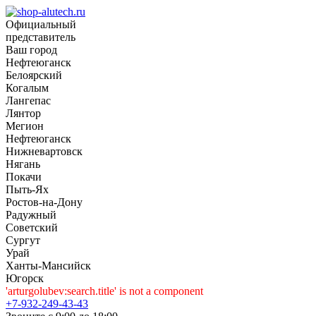
Официальный
представитель
Ваш город
Нефтеюганск
Белоярский
Когалым
Лангепас
Лянтор
Мегион
Нефтеюганск
Нижневартовск
Нягань
Покачи
Пыть-Ях
Рoстов-на-Дону
Радужный
Советский
Сургут
Урай
Ханты-Мансийск
Югорск
'arturgolubev:search.title' is not a component
+7-932-249-43-43