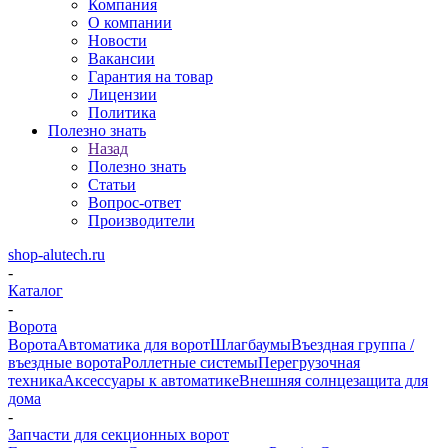
Компания
О компании
Новости
Вакансии
Гарантия на товар
Лицензии
Политика
Полезно знать
Назад
Полезно знать
Статьи
Вопрос-ответ
Производители
shop-alutech.ru
-
Каталог
-
Ворота
Ворота
Автоматика для ворот
Шлагбаумы
Въездная группа /
въездные ворота
Роллетные системы
Перегрузочная
техника
Аксессуары к автоматике
Внешняя солнцезащита для
дома
-
Запчасти для секционных ворот