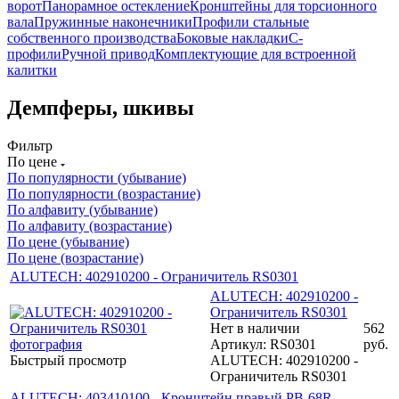
ворот
Панорамное остекление
Кронштейны для торсионного
вала
Пружинные наконечники
Профили стальные
собственного производства
Боковые накладки
С-
профили
Ручной привод
Комплектующие для встроенной
калитки
Демпферы, шкивы
Фильтр
По цене
По популярности (убывание)
По популярности (возрастание)
По алфавиту (убывание)
По алфавиту (возрастание)
По цене (убывание)
По цене (возрастание)
ALUTECH: 402910200 - Ограничитель RS0301
ALUTECH: 402910200 -
Ограничитель RS0301
Нет в наличии
562
Артикул: RS0301
руб.
Быстрый просмотр
ALUTECH: 402910200 -
Ограничитель RS0301
ALUTECH: 403410100 - Кронштейн правый PB-68R