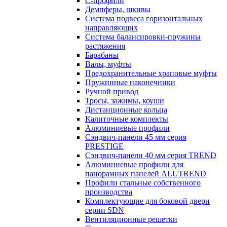
С-профили
Демпферы, шкивы
Система подвеса горизонтальных
направляющих
Система балансировки-пружины
растяжения
Барабаны
Валы, муфты
Предохранительные храповые муфты
Пружинные наконечники
Ручной привод
Тросы, зажимы, коуши
Дистанционные кольца
Калиточные комплекты
Алюминиевые профили
Сэндвич-панели 45 мм серия
PRESTIGE
Сэндвич-панели 40 мм серия TREND
Алюминиевые профили для
панорамных панелей ALUTREND
Профили стальные собственного
производства
Комплектующие для боковой двери
серии SDN
Вентиляционные решетки