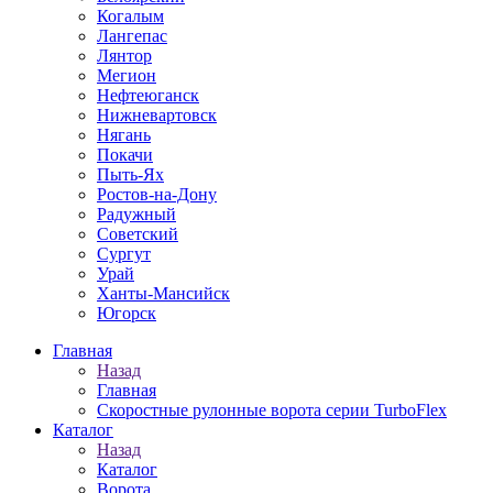
Когалым
Лангепас
Лянтор
Мегион
Нефтеюганск
Нижневартовск
Нягань
Покачи
Пыть-Ях
Рoстов-на-Дону
Радужный
Советский
Сургут
Урай
Ханты-Мансийск
Югорск
Главная
Назад
Главная
Скоростные рулонные ворота серии TurboFlex
Каталог
Назад
Каталог
Ворота