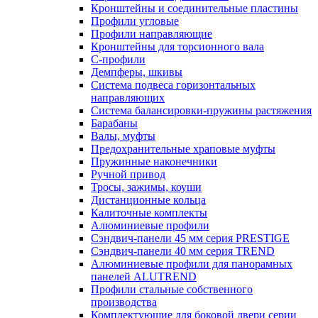
Кронштейны и соединительные пластины
Профили угловые
Профили направляющие
Кронштейны для торсионного вала
С-профили
Демпферы, шкивы
Система подвеса горизонтальных
направляющих
Система балансировки-пружины растяжения
Барабаны
Валы, муфты
Предохранительные храповые муфты
Пружинные наконечники
Ручной привод
Тросы, зажимы, коуши
Дистанционные кольца
Калиточные комплекты
Алюминиевые профили
Сэндвич-панели 45 мм серия PRESTIGE
Сэндвич-панели 40 мм серия TREND
Алюминиевые профили для панорамных
панелей ALUTREND
Профили стальные собственного
производства
Комплектующие для боковой двери серии