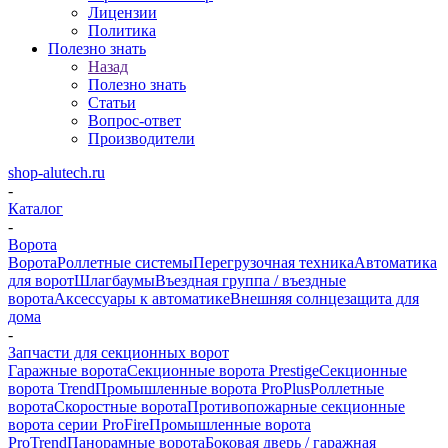
Лицензии
Политика
Полезно знать
Назад
Полезно знать
Статьи
Вопрос-ответ
Производители
shop-alutech.ru
-
Каталог
-
Ворота
Ворота
Роллетные системы
Перегрузочная техника
Автоматика
для ворот
Шлагбаумы
Въездная группа / въездные
ворота
Аксессуары к автоматике
Внешняя солнцезащита для
дома
-
Запчасти для секционных ворот
Гаражные ворота
Секционные ворота Prestige
Секционные
ворота Trend
Промышленные ворота ProPlus
Роллетные
ворота
Скоростные ворота
Противопожарные секционные
ворота серии ProFire
Промышленные ворота
ProTrend
Панорамные ворота
Боковая дверь / гаражная