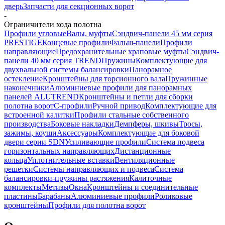
дверь
Запчасти для секционных ворот
-
Ограничители хода полотна
Профили угловые
Валы, муфты
Сэндвич-панели 45 мм серия
PRESTIGE
Концевые профили
Фальш-панели
Профили
направляющие
Предохранительные храповые муфты
Сэндвич-
панели 40 мм серия TREND
Пружины
Комплектующие для
двухвальной системы балансировки
Панорамное
остекление
Кронштейны для торсионного вала
Пружинные
наконечники
Алюминиевые профили для панорамных
панелей ALUTREND
Кронштейны и петли для сборки
полотна ворот
С-профили
Ручной привод
Комплектующие для
встроенной калитки
Профили стальные собственного
производства
Боковые накладки
Демпферы, шкивы
Тросы,
зажимы, коуши
Аксессуары
Комплектующие для боковой
двери серии SDN
Усиливающие профили
Система подвеса
горизонтальных направляющих
Дистанционные
кольца
Уплотнительные вставки
Вентиляционные
решетки
Системы направляющих и подвеса
Система
балансировки-пружины растяжения
Калиточные
комплекты
Метизы
Окна
Кронштейны и соединительные
пластины
Барабаны
Алюминиевые профили
Роликовые
кронштейны
Профили для полотна ворот