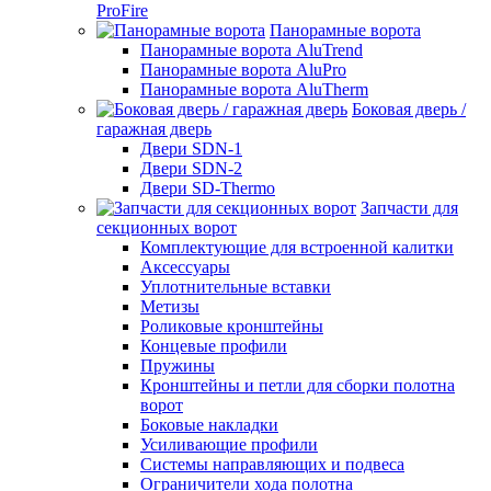
ProFire
Панорамные ворота
Панорамные ворота AluTrend
Панорамные ворота AluPro
Панорамные ворота AluTherm
Боковая дверь /
гаражная дверь
Двери SDN-1
Двери SDN-2
Двери SD-Thermo
Запчасти для
секционных ворот
Комплектующие для встроенной калитки
Аксессуары
Уплотнительные вставки
Метизы
Роликовые кронштейны
Концевые профили
Пружины
Кронштейны и петли для сборки полотна
ворот
Боковые накладки
Усиливающие профили
Системы направляющих и подвеса
Ограничители хода полотна