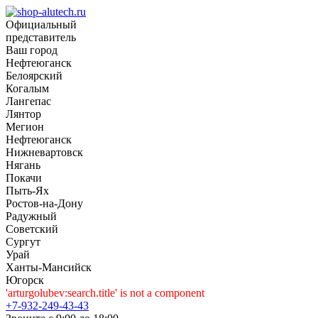
Официальный
представитель
Ваш город
Нефтеюганск
Белоярский
Когалым
Лангепас
Лянтор
Мегион
Нефтеюганск
Нижневартовск
Нягань
Покачи
Пыть-Ях
Рoстов-на-Дону
Радужный
Советский
Сургут
Урай
Ханты-Мансийск
Югорск
'arturgolubev:search.title' is not a component
+7-932-249-43-43