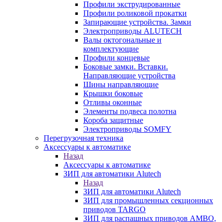
Профили экструдированные
Профили роликовой прокатки
Запирающие устройства. Замки
Электроприводы ALUTECH
Валы октогональные и
комплектующие
Профили концевые
Боковые замки. Вставки.
Направляющие устройства
Шины направляющие
Крышки боковые
Отливы оконные
Элементы подвеса полотна
Короба защитные
Электроприводы SOMFY
Перегрузочная техника
Аксессуары к автоматике
Назад
Аксессуары к автоматике
ЗИП для автоматики Alutech
Назад
ЗИП для автоматики Alutech
ЗИП для промышленных секционных
приводов TARGO
ЗИП для распашных приводов AMBO,