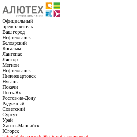
Официальный
представитель
Ваш город
Нефтеюганск
Белоярский
Когалым
Лангепас
Лянтор
Мегион
Нефтеюганск
Нижневартовск
Нягань
Покачи
Пыть-Ях
Рoстов-на-Дону
Радужный
Советский
Сургут
Урай
Ханты-Мансийск
Югорск
'arturgolubev:search.title' is not a component