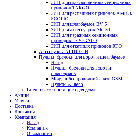
ЗИП для промышленных секционных
приводов TARGO
ЗИП для распашных приводов AMBO,
SCOPIO
ЗИП для шлагбаумов BV-5
ЗИП для аксессуаров Alutech
ЗИП для гаражных секционных
приводов LEVIGATO
ЗИП для откатных приводов RTO
Аксессуары ALUTECH
Пульты, брелоки для ворот и шлагбаумов
Назад
Пульты, брелоки для ворот и
шлагбаумов
Модули беспроводной связи GSM
Пульты Alutech
Внешняя солнцезащита для дома
Акции
Услуги
Доставка
Контакты
Компания
Назад
Компания
О компании