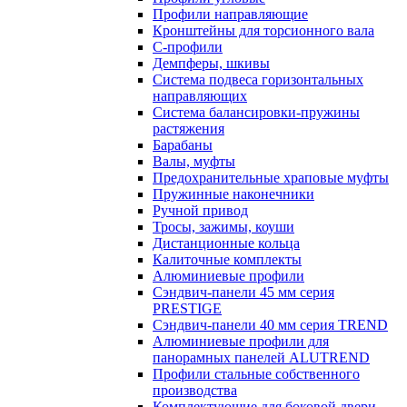
Профили направляющие
Кронштейны для торсионного вала
С-профили
Демпферы, шкивы
Система подвеса горизонтальных
направляющих
Система балансировки-пружины
растяжения
Барабаны
Валы, муфты
Предохранительные храповые муфты
Пружинные наконечники
Ручной привод
Тросы, зажимы, коуши
Дистанционные кольца
Калиточные комплекты
Алюминиевые профили
Сэндвич-панели 45 мм серия
PRESTIGE
Сэндвич-панели 40 мм серия TREND
Алюминиевые профили для
панорамных панелей ALUTREND
Профили стальные собственного
производства
Комплектующие для боковой двери