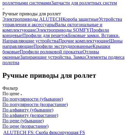
роллетными системами
Запчасти для роллетных систем
-
Ручные приводы для роллет
Электроприводы ALUTECH
Короба защитные
Устройства
управления и аксессуары
Валы октогональные и
комплектующие
Электроприводы SOMFY
Профили
концевые
Профили для решеток
Боковые замки. Вставки.
Направляющие устройства
Прочие комплектующие
Шины
направляющие
Профили экструдированные
Крышки
боковые
Профили роликовой прокатки
Отливы
оконные
Запирающие устройства. Замки
Элементы подвеса
полотна
Ручные приводы для роллет
Фильтр
По цене
По популярности (убывание)
По популярности (возрастание)
По алфавиту (убывание)
По алфавиту (возрастание)
По цене (убывание)
По цене (возрастание)
ALUTECH FS: Скоба фиксирующая FS