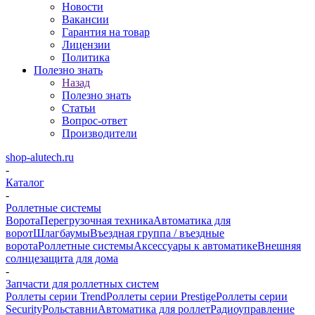
Новости
Вакансии
Гарантия на товар
Лицензии
Политика
Полезно знать
Назад
Полезно знать
Статьи
Вопрос-ответ
Производители
shop-alutech.ru
-
Каталог
-
Роллетные системы
Ворота
Перегрузочная техника
Автоматика для
ворот
Шлагбаумы
Въездная группа / въездные
ворота
Роллетные системы
Аксессуары к автоматике
Внешняя
солнцезащита для дома
-
Запчасти для роллетных систем
Роллеты серии Trend
Роллеты серии Prestige
Роллеты серии
Security
Рольставни
Автоматика для роллет
Радиоуправление