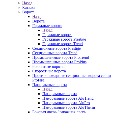
Назад
Каталог
Ворота
Назад
Ворота
Гаражные ворота
Назад
Гаражные ворота
Гаражные ворота Prestige
Гаражные ворота Trend
Секционные ворота Prestige
Секционные ворота Trend
Промышленные ворота ProTrend
Промышленные ворота ProPlus
Роллетные ворота
Скоростные ворота
Противопожарные секционные ворота серии
ProFire
Панорамные ворота
Назад
Панорамные ворота
Панорамные ворота AluTrend
Панорамные ворота AluPro
Панорамные ворота AluTherm
Боковая дверь / гаражная дверь