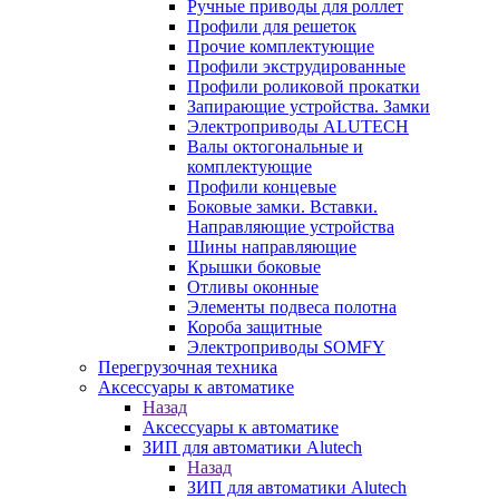
Ручные приводы для роллет
Профили для решеток
Прочие комплектующие
Профили экструдированные
Профили роликовой прокатки
Запирающие устройства. Замки
Электроприводы ALUTECH
Валы октогональные и
комплектующие
Профили концевые
Боковые замки. Вставки.
Направляющие устройства
Шины направляющие
Крышки боковые
Отливы оконные
Элементы подвеса полотна
Короба защитные
Электроприводы SOMFY
Перегрузочная техника
Аксессуары к автоматике
Назад
Аксессуары к автоматике
ЗИП для автоматики Alutech
Назад
ЗИП для автоматики Alutech