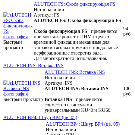
ALUTECH FS: Скоба фиксирующая FS
Нет в наличии
Артикул: FS
ALUTECH FS: Скоба фиксирующая FS
94
Скоба фиксирующая FS
- применяется
руб.
при монтаже роллет с ПИМ с целью
Быстрый
временной фиксации механизма для
просмотр
заправки тяговых пружин в продольные
перфорационные отверстия вала.
Для многократного использования.
ALUTECH INS: Вставка INS
ALUTECH INS: Вставка INS
Нет в наличии
Артикул: INS
ALUTECH INS: Вставка INS
106
руб.
Быстрый просмотр
Вставка INS -
применяется
совместно с капсулами
универсальными KU40 и KU60.
ALUTECH BP4: Шнур BP4 (цв. 05)
ALUTECH BP4: Шнур BP4 (цв. 05)
Нет в наличии
Артикул: BP4