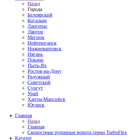
Назад
Города
Белоярский
Когалым
Лангепас
Лянтор
Мегион
Нефтеюганск
Нижневартовск
Нягань
Покачи
Пыть-Ях
Рoстов-на-Дону
Радужный
Советский
Сургут
Урай
Ханты-Мансийск
Югорск
Главная
Назад
Главная
Скоростные рулонные ворота серии TurboFlex
Каталог