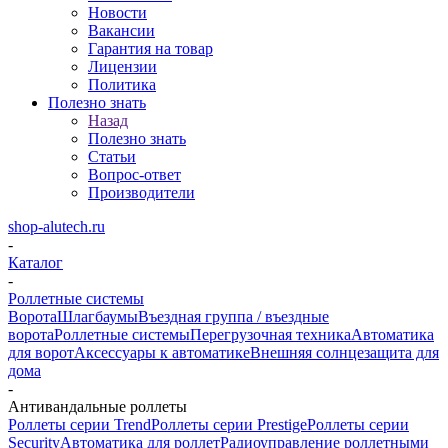
Новости
Вакансии
Гарантия на товар
Лицензии
Политика
Полезно знать
Назад
Полезно знать
Статьи
Вопрос-ответ
Производители
shop-alutech.ru
-
Каталог
-
Роллетные системы
Ворота
Шлагбаумы
Въездная группа / въездные
ворота
Роллетные системы
Перегрузочная техника
Автоматика
для ворот
Аксессуары к автоматике
Внешняя солнцезащита для
дома
-
Антивандальные роллеты
Роллеты серии Trend
Роллеты серии Prestige
Роллеты серии
Security
Автоматика для роллет
Радиоуправление роллетными