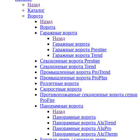
Назад
Каталог
Ворота
Назад
Ворота
Гаражные ворота
Назад
Гаражные ворота
Гаражные ворота Prestige
Гаражные ворота Trend
Секционные ворота Prestige
Секционные ворота Trend
Промышленные ворота ProTrend
Промышленные ворота ProPlus
Роллетные ворота
Скоростные ворота
Противопожарные секционные ворота серии
ProFire
Панорамные ворота
Назад
Панорамные ворота
Панорамные ворота AluTrend
Панорамные ворота AluPro
Панорамные ворота AluTherm
Боковая дверь / гаражная дверь