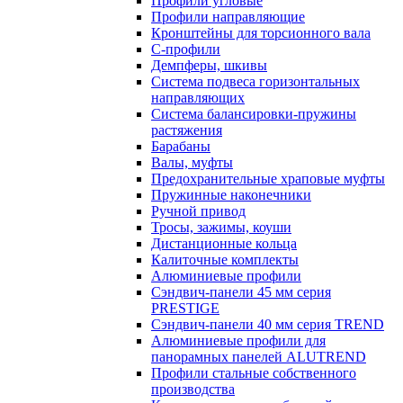
Профили угловые
Профили направляющие
Кронштейны для торсионного вала
С-профили
Демпферы, шкивы
Система подвеса горизонтальных
направляющих
Система балансировки-пружины
растяжения
Барабаны
Валы, муфты
Предохранительные храповые муфты
Пружинные наконечники
Ручной привод
Тросы, зажимы, коуши
Дистанционные кольца
Калиточные комплекты
Алюминиевые профили
Сэндвич-панели 45 мм серия
PRESTIGE
Сэндвич-панели 40 мм серия TREND
Алюминиевые профили для
панорамных панелей ALUTREND
Профили стальные собственного
производства