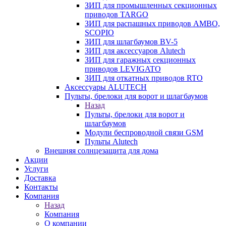
ЗИП для промышленных секционных
приводов TARGO
ЗИП для распашных приводов AMBO,
SCOPIO
ЗИП для шлагбаумов BV-5
ЗИП для аксессуаров Alutech
ЗИП для гаражных секционных
приводов LEVIGATO
ЗИП для откатных приводов RTO
Аксессуары ALUTECH
Пульты, брелоки для ворот и шлагбаумов
Назад
Пульты, брелоки для ворот и
шлагбаумов
Модули беспроводной связи GSM
Пульты Alutech
Внешняя солнцезащита для дома
Акции
Услуги
Доставка
Контакты
Компания
Назад
Компания
О компании