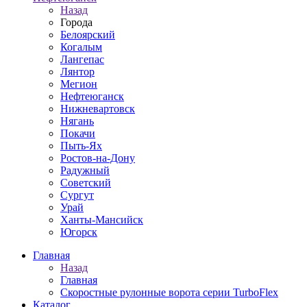
Назад
Города
Белоярский
Когалым
Лангепас
Лянтор
Мегион
Нефтеюганск
Нижневартовск
Нягань
Покачи
Пыть-Ях
Рoстов-на-Дону
Радужный
Советский
Сургут
Урай
Ханты-Мансийск
Югорск
Главная
Назад
Главная
Скоростные рулонные ворота серии TurboFlex
Каталог