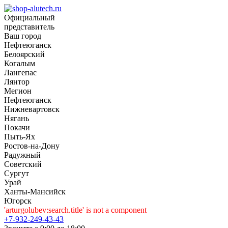
Официальный
представитель
Ваш город
Нефтеюганск
Белоярский
Когалым
Лангепас
Лянтор
Мегион
Нефтеюганск
Нижневартовск
Нягань
Покачи
Пыть-Ях
Рoстов-на-Дону
Радужный
Советский
Сургут
Урай
Ханты-Мансийск
Югорск
'arturgolubev:search.title' is not a component
+7-932-249-43-43