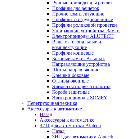
Ручные приводы для роллет
Профили для решеток
Прочие комплектующие
Профили экструдированные
Профили роликовой прокатки
Запирающие устройства. Замки
Электроприводы ALUTECH
Валы октогональные и
комплектующие
Профили концевые
Боковые замки. Вставки.
Направляющие устройства
Шины направляющие
Крышки боковые
Отливы оконные
Элементы подвеса полотна
Короба защитные
Электроприводы SOMFY
Перегрузочная техника
Аксессуары к автоматике
Назад
Аксессуары к автоматике
ЗИП для автоматики Alutech
Назад
ЗИП для автоматики Alutech