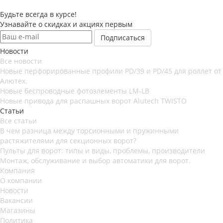
Будьте всегда в курсе!
Узнавайте о скидках и акциях первым
Новости
Все новости
Новые перфорированные профили PD/39 и PD/45 для роллет от
Алютех.
Новые беспроводные фотоэлементы LM-LB
Новые привода для распашных ворот Alutech TWISTO
Статьи
Все статьи
В чем разница между торсионными и пружинными
растяжителями для секционных ворот?
Пульты для ворот: типы и виды, проблемы, производители
Монтаж, обслуживание и выбор автоматики для ворот.
Компания
О компании
Новости
Вакансии
Магазины
Политика