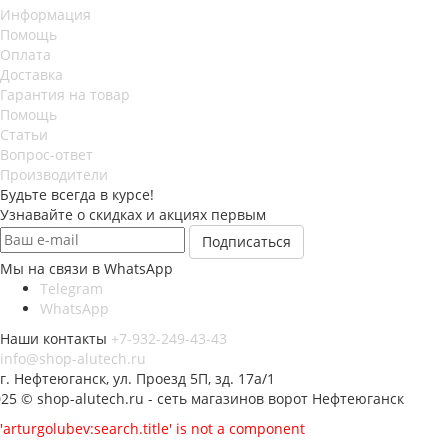
Информация
Помощь
Оплата
Доставка
Гарантия на товар
Помощь
Статьи
Вопрос-ответ
Производители
Будьте всегда в курсе!
Узнавайте о скидках и акциях первым
Мы на связи в WhatsApp
Telegram
WhatsApp
Наши контакты
+7-932-249-43-43
info@shop-alutech.ru
г. Нефтеюганск, ул. Проезд 5П, зд. 17а/1
25 © shop-alutech.ru - сеть магазинов ворот Нефтеюганск
'arturgolubev:search.title' is not a component