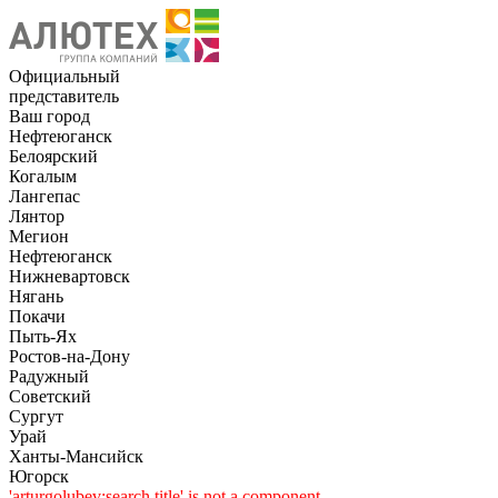
Официальный
представитель
Ваш город
Нефтеюганск
Белоярский
Когалым
Лангепас
Лянтор
Мегион
Нефтеюганск
Нижневартовск
Нягань
Покачи
Пыть-Ях
Рoстов-на-Дону
Радужный
Советский
Сургут
Урай
Ханты-Мансийск
Югорск
'arturgolubev:search.title' is not a component