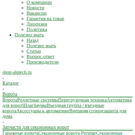
О компании
Новости
Вакансии
Гарантия на товар
Лицензии
Политика
Полезно знать
Назад
Полезно знать
Статьи
Вопрос-ответ
Производители
shop-alutech.ru
-
Каталог
-
Ворота
Ворота
Роллетные системы
Перегрузочная техника
Автоматика
для ворот
Шлагбаумы
Въездная группа / въездные
ворота
Аксессуары к автоматике
Внешняя солнцезащита для
дома
-
Запчасти для секционных ворот
Гаражные ворота
Секционные ворота Prestige
Секционные