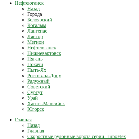
Нефтеюганск
Назад
Города
Белоярский
Когалым
Лангепас
Лянтор
Мегион
Нефтеюганск
Нижневартовск
Нягань
Покачи
Пыть-Ях
Рoстов-на-Дону
Радужный
Советский
Сургут
Урай
Ханты-Мансийск
Югорск
Главная
Назад
Главная
Скоростные рулонные ворота серии TurboFlex