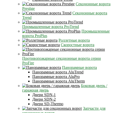
Секционные ворота
Prestige
Секционные ворота
Trend
Промышленные ворота ProTrend
Промышленные
ворота ProPlus
Роллетные ворота
Скоростные ворота
Противопожарные секционные ворота серии
ProFire
Панорамные ворота
Панорамные ворота AluTrend
Панорамные ворота AluPro
Панорамные ворота AluTherm
Боковая дверь /
гаражная дверь
Двери SDN-1
Двери SDN-2
Двери SD-Thermo
Запчасти для
секционных ворот