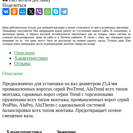
Поделиться
Цена действительна только для интернет-магазина и может отличаться от цен в розничных магазинах.
Уважаемые покупатели! Мы непрерывно ведем работу по улучшению нашего сайта. К сожалению, в
настоящее время, в период высокой волатильности закупочных цен на товары, наша система не
успевает актуализировать цены на сайте и в Личном кабинете. В связи с этим, мы обращаем ваше
внимание на то, что цены могут быть не актуальны на момент вашего заказа. Точную цену Вам
сообщат наши менеджеры после подтверждения наличия товара на складе.
Описание
Характеристики
Отзывы
Описание
Предназначено для установки на вал диаметром 25,4 мм
промышленных воротах серий ProTrend, AluTrend всех типов
монтажа, гаражных ворот серии Trend с торсионными
пружинами всех типов монтажа; промышленных ворот серий
ProPlus, AluPro, AluTherm с одновальной системой
балансировки всех типов монтажа. Предотвращает осевое
смещение вала.
Характеристика
Значение