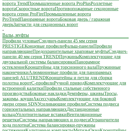
ворота Trend
Промышленные ворота ProPlus
Роллетные
ворота
Скоростные ворота
Противопожарные секционные
ворота серии ProFire
Промышленные ворота
ProTrend
Панорамные ворота
Боковая дверь / гаражная
дверь
Запчасти для секционных ворот
-
Валы, муфты
Профили угловые
Сэндвич-панели 45 мм серия
PRESTIGE
Концевые профили
Фальш-панели
Профили
направляющие
Предохранительные храповые муфты
Сэндвич-
панели 40 мм серия TREND
Пружины
Комплектующие для
двухвальной системы балансировки
Панорамное
остекление
Кронштейны для торсионного вала
Пружинные
наконечники
Алюминиевые профили для панорамных
панелей ALUTREND
Кронштейны и петли для сборки
полотна ворот
С-профили
Ручной привод
Комплектующие для
встроенной калитки
Профили стальные собственного
производства
Боковые накладки
Демпферы, шкивы
Тросы,
зажимы, коуши
Аксессуары
Комплектующие для боковой
двери серии SDN
Усиливающие профили
Система подвеса
горизонтальных направляющих
Дистанционные
кольца
Уплотнительные вставки
Вентиляционные
решетки
Системы направляющих и подвеса
Ограничители
хода полотна
Система балансировки-пружины
растяжения
Калиточные комплекты
Метизы
Окна
Кронштейны