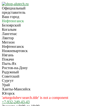
Официальный
представитель
Ваш город
Нефтеюганск
Белоярский
Когалым
Лангепас
Лянтор
Мегион
Нефтеюганск
Нижневартовск
Нягань
Покачи
Пыть-Ях
Рoстов-на-Дону
Радужный
Советский
Сургут
Урай
Ханты-Мансийск
Югорск
'arturgolubev:search.title' is not a component
+7-932-249-43-43