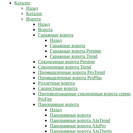
Каталог
Назад
Каталог
Ворота
Назад
Ворота
Гаражные ворота
Назад
Гаражные ворота
Гаражные ворота Prestige
Гаражные ворота Trend
Секционные ворота Prestige
Секционные ворота Trend
Промышленные ворота ProTrend
Промышленные ворота ProPlus
Роллетные ворота
Скоростные ворота
Противопожарные секционные ворота серии
ProFire
Панорамные ворота
Назад
Панорамные ворота
Панорамные ворота AluTrend
Панорамные ворота AluPro
Панорамные ворота AluTherm