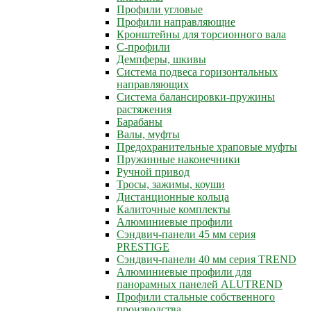
Профили угловые
Профили направляющие
Кронштейны для торсионного вала
С-профили
Демпферы, шкивы
Система подвеса горизонтальных
направляющих
Система балансировки-пружины
растяжения
Барабаны
Валы, муфты
Предохранительные храповые муфты
Пружинные наконечники
Ручной привод
Тросы, зажимы, коуши
Дистанционные кольца
Калиточные комплекты
Алюминиевые профили
Сэндвич-панели 45 мм серия
PRESTIGE
Сэндвич-панели 40 мм серия TREND
Алюминиевые профили для
панорамных панелей ALUTREND
Профили стальные собственного
производства