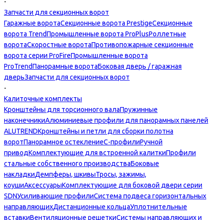
-
Запчасти для секционных ворот
Гаражные ворота
Секционные ворота Prestige
Секционные
ворота Trend
Промышленные ворота ProPlus
Роллетные
ворота
Скоростные ворота
Противопожарные секционные
ворота серии ProFire
Промышленные ворота
ProTrend
Панорамные ворота
Боковая дверь / гаражная
дверь
Запчасти для секционных ворот
-
Калиточные комплекты
Кронштейны для торсионного вала
Пружинные
наконечники
Алюминиевые профили для панорамных панелей
ALUTREND
Кронштейны и петли для сборки полотна
ворот
Панорамное остекление
С-профили
Ручной
привод
Комплектующие для встроенной калитки
Профили
стальные собственного производства
Боковые
накладки
Демпферы, шкивы
Тросы, зажимы,
коуши
Аксессуары
Комплектующие для боковой двери серии
SDN
Усиливающие профили
Система подвеса горизонтальных
направляющих
Дистанционные кольца
Уплотнительные
вставки
Вентиляционные решетки
Системы направляющих и