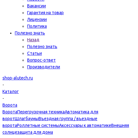
Вакансии
Гарантия на товар
Лицензии
Политика
Полезно знать
Назад
Полезно знать
Статьи
Вопрос-ответ
Производители
shop-alutech.ru
-
Каталог
-
Ворота
Ворота
Перегрузочная техника
Автоматика для
ворот
Шлагбаумы
Въездная группа / въездные
ворота
Роллетные системы
Аксессуары к автоматике
Внешняя
солнцезащита для дома