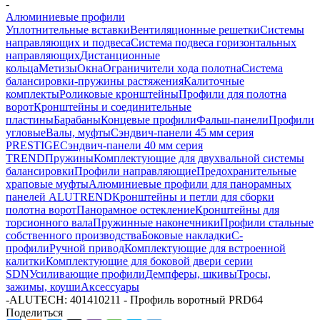
-
Алюминиевые профили
Уплотнительные вставки
Вентиляционные решетки
Системы
направляющих и подвеса
Система подвеса горизонтальных
направляющих
Дистанционные
кольца
Метизы
Окна
Ограничители хода полотна
Система
балансировки-пружины растяжения
Калиточные
комплекты
Роликовые кронштейны
Профили для полотна
ворот
Кронштейны и соединительные
пластины
Барабаны
Концевые профили
Фальш-панели
Профили
угловые
Валы, муфты
Сэндвич-панели 45 мм серия
PRESTIGE
Сэндвич-панели 40 мм серия
TREND
Пружины
Комплектующие для двухвальной системы
балансировки
Профили направляющие
Предохранительные
храповые муфты
Алюминиевые профили для панорамных
панелей ALUTREND
Кронштейны и петли для сборки
полотна ворот
Панорамное остекление
Кронштейны для
торсионного вала
Пружинные наконечники
Профили стальные
собственного производства
Боковые накладки
С-
профили
Ручной привод
Комплектующие для встроенной
калитки
Комплектующие для боковой двери серии
SDN
Усиливающие профили
Демпферы, шкивы
Тросы,
зажимы, коуши
Аксессуары
-
ALUTECH: 401410211 - Профиль воротный PRD64
Поделиться