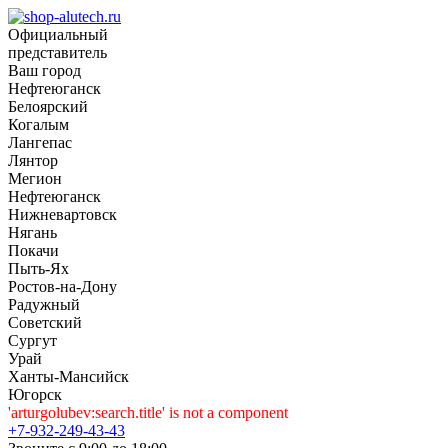
Официальный
представитель
Ваш город
Нефтеюганск
Белоярский
Когалым
Лангепас
Лянтор
Мегион
Нефтеюганск
Нижневартовск
Нягань
Покачи
Пыть-Ях
Рoстов-на-Дону
Радужный
Советский
Сургут
Урай
Ханты-Мансийск
Югорск
'arturgolubev:search.title' is not a component
+7-932-249-43-43