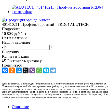
401410211: Профиль воротный - PRD64 ALUTECH
Подробнее
16 803
руб.
/шт
Нет в наличии
Нашли дешевле?
-
+
В корзину
Купить в 1 клик
Рассчитать доставку
Поделиться
Цена действительна только для интернет-магазина и может отличаться от цен в розничных магазинах.
Уважаемые покупатели! Мы непрерывно ведем работу по улучшению нашего сайта. К сожалению, в
настоящее время, в период высокой волатильности закупочных цен на товары, наша система не
успевает актуализировать цены на сайте и в Личном кабинете. В связи с этим, мы обращаем ваше
внимание на то, что цены могут быть не актуальны на момент вашего заказа. Точную цену Вам
сообщат наши менеджеры после подтверждения наличия товара на складе.
Описание