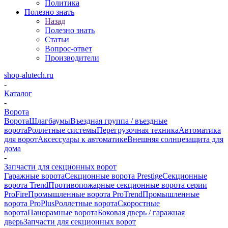
Политика
Полезно знать
Назад
Полезно знать
Статьи
Вопрос-ответ
Производители
shop-alutech.ru
-
Каталог
-
Ворота
Ворота
Шлагбаумы
Въездная группа / въездные
ворота
Роллетные системы
Перегрузочная техника
Автоматика
для ворот
Аксессуары к автоматике
Внешняя солнцезащита для
дома
-
Запчасти для секционных ворот
Гаражные ворота
Секционные ворота Prestige
Секционные
ворота Trend
Противопожарные секционные ворота серии
ProFire
Промышленные ворота ProTrend
Промышленные
ворота ProPlus
Роллетные ворота
Скоростные
ворота
Панорамные ворота
Боковая дверь / гаражная
дверь
Запчасти для секционных ворот