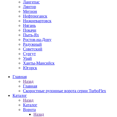
Лангепас
Лянтор
Мегион
Нефтеюганск
Нижневартовск
Нягань
Покачи
Пыть-Ях
Рoстов-на-Дону
Радужный
Советский
Сургут
Урай
Ханты-Мансийск
Югорск
Главная
Назад
Главная
Скоростные рулонные ворота серии TurboFlex
Каталог
Назад
Каталог
Ворота
Назад