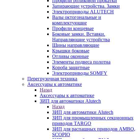
Профили роликовой прокатки
Запирающие устройства. Замки
Электроприводы ALUTECH
Валы октогональные и
комплектующие
Профили концевые
Боковые замки. Вставки.
Направляющие устройства
Шины направляющие
Крышки боковые
Отливы оконные
Элементы подвеса полотна
Короба защитные
Электроприводы SOMFY
Перегрузочная техника
Аксессуары к автоматике
Назад
Аксессуары к автоматике
ЗИП для автоматики Alutech
Назад
ЗИП для автоматики Alutech
ЗИП для промышленных секционных
приводов TARGO
ЗИП для распашных приводов AMBO,
SCOPIO