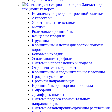
Двери SD-Thermo
Запчасти для
секционных ворот
Комплектующие для встроенной калитки
Аксессуары
Уплотнительные вставки
Метизы
Роликовые кронштейны
Концевые профили
Пружины
Кронштейны и петли для сборки полотна
ворот
Боковые накладки
Усиливающие профили
Системы направляющих и подвеса
Ограничители хода полотна
Кронштейны и соединительные пластины
Профили угловые
Профили направляющие
Кронштейны для торсионного вала
С-профили
Демпферы, шкивы
Система подвеса горизонтальных
направляющих
Система балансировки-пружины растяжения