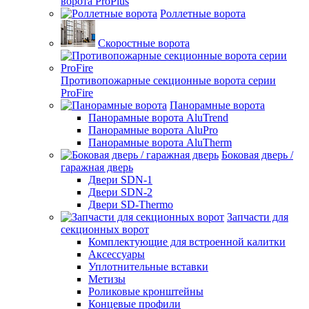
ворота ProPlus
Роллетные ворота
Скоростные ворота
Противопожарные секционные ворота серии
ProFire
Панорамные ворота
Панорамные ворота AluTrend
Панорамные ворота AluPro
Панорамные ворота AluTherm
Боковая дверь /
гаражная дверь
Двери SDN-1
Двери SDN-2
Двери SD-Thermo
Запчасти для
секционных ворот
Комплектующие для встроенной калитки
Аксессуары
Уплотнительные вставки
Метизы
Роликовые кронштейны
Концевые профили