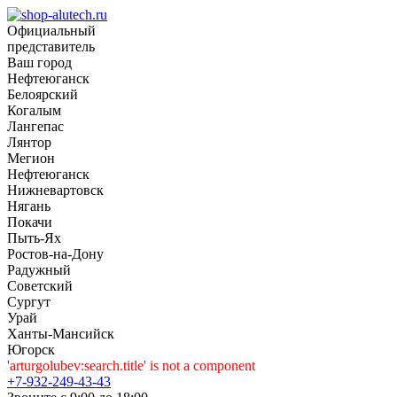
Официальный
представитель
Ваш город
Нефтеюганск
Белоярский
Когалым
Лангепас
Лянтор
Мегион
Нефтеюганск
Нижневартовск
Нягань
Покачи
Пыть-Ях
Рoстов-на-Дону
Радужный
Советский
Сургут
Урай
Ханты-Мансийск
Югорск
'arturgolubev:search.title' is not a component
+7-932-249-43-43