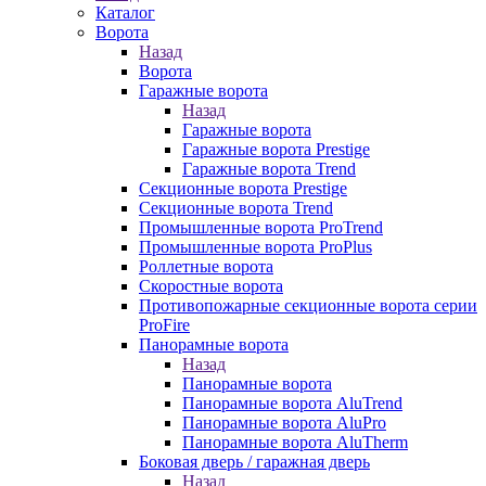
Каталог
Ворота
Назад
Ворота
Гаражные ворота
Назад
Гаражные ворота
Гаражные ворота Prestige
Гаражные ворота Trend
Секционные ворота Prestige
Секционные ворота Trend
Промышленные ворота ProTrend
Промышленные ворота ProPlus
Роллетные ворота
Скоростные ворота
Противопожарные секционные ворота серии
ProFire
Панорамные ворота
Назад
Панорамные ворота
Панорамные ворота AluTrend
Панорамные ворота AluPro
Панорамные ворота AluTherm
Боковая дверь / гаражная дверь
Назад