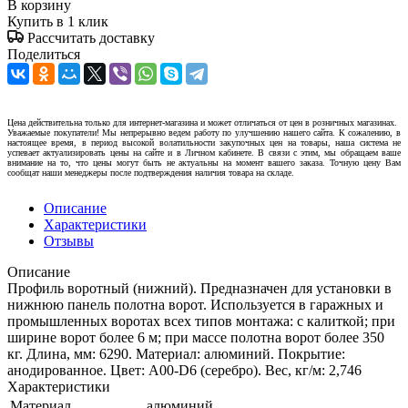
В корзину
Купить в 1 клик
Рассчитать доставку
Поделиться
Цена действительна только для интернет-магазина и может отличаться от цен в розничных магазинах.
Уважаемые покупатели! Мы непрерывно ведем работу по улучшению нашего сайта. К сожалению, в
настоящее время, в период высокой волатильности закупочных цен на товары, наша система не
успевает актуализировать цены на сайте и в Личном кабинете. В связи с этим, мы обращаем ваше
внимание на то, что цены могут быть не актуальны на момент вашего заказа. Точную цену Вам
сообщат наши менеджеры после подтверждения наличия товара на складе.
Описание
Характеристики
Отзывы
Описание
Профиль воротный (нижний). Предназначен для установки в
нижнюю панель полотна ворот. Используется в гаражных и
промышленных воротах всех типов монтажа: c калиткой; при
ширине ворот более 6 м; при массе полотна ворот более 350
кг. Длина, мм: 6290. Материал: алюминий. Покрытие:
анодированное. Цвет: A00-D6 (серебро). Вес, кг/м: 2,746
Характеристики
Материал
алюминий