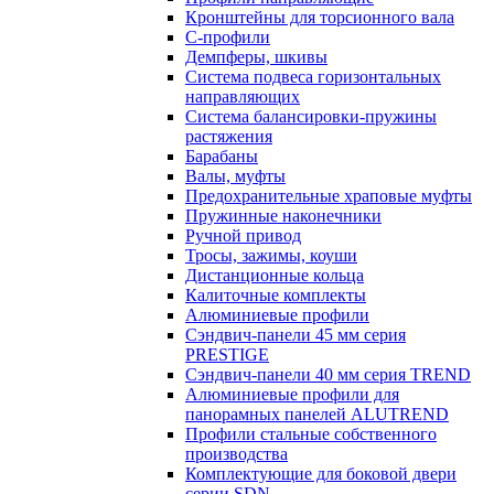
Кронштейны для торсионного вала
С-профили
Демпферы, шкивы
Система подвеса горизонтальных
направляющих
Система балансировки-пружины
растяжения
Барабаны
Валы, муфты
Предохранительные храповые муфты
Пружинные наконечники
Ручной привод
Тросы, зажимы, коуши
Дистанционные кольца
Калиточные комплекты
Алюминиевые профили
Сэндвич-панели 45 мм серия
PRESTIGE
Сэндвич-панели 40 мм серия TREND
Алюминиевые профили для
панорамных панелей ALUTREND
Профили стальные собственного
производства
Комплектующие для боковой двери
серии SDN