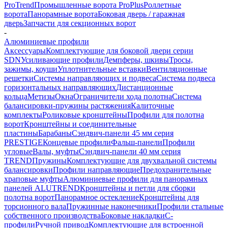
ProTrend
Промышленные ворота ProPlus
Роллетные
ворота
Панорамные ворота
Боковая дверь / гаражная
дверь
Запчасти для секционных ворот
-
Алюминиевые профили
Аксессуары
Комплектующие для боковой двери серии
SDN
Усиливающие профили
Демпферы, шкивы
Тросы,
зажимы, коуши
Уплотнительные вставки
Вентиляционные
решетки
Системы направляющих и подвеса
Система подвеса
горизонтальных направляющих
Дистанционные
кольца
Метизы
Окна
Ограничители хода полотна
Система
балансировки-пружины растяжения
Калиточные
комплекты
Роликовые кронштейны
Профили для полотна
ворот
Кронштейны и соединительные
пластины
Барабаны
Сэндвич-панели 45 мм серия
PRESTIGE
Концевые профили
Фальш-панели
Профили
угловые
Валы, муфты
Сэндвич-панели 40 мм серия
TREND
Пружины
Комплектующие для двухвальной системы
балансировки
Профили направляющие
Предохранительные
храповые муфты
Алюминиевые профили для панорамных
панелей ALUTREND
Кронштейны и петли для сборки
полотна ворот
Панорамное остекление
Кронштейны для
торсионного вала
Пружинные наконечники
Профили стальные
собственного производства
Боковые накладки
С-
профили
Ручной привод
Комплектующие для встроенной