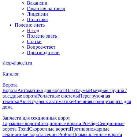
Вакансии
Гарантия на товар
Лицензии
Политика
Полезно знать
Назад
Полезно знать
Статьи
Вопрос-ответ
Производители
shop-alutech.ru
-
Каталог
-
Ворота
Ворота
Автоматика для ворот
Шлагбаумы
Въездная группа /
въездные ворота
Роллетные системы
Перегрузочная
техника
Аксессуары к автоматике
Внешняя солнцезащита для
дома
-
Запчасти для секционных ворот
Гаражные ворота
Секционные ворота Prestige
Секционные
ворота Trend
Скоростные ворота
Противопожарные
секционные ворота серии ProFire
Промышленные ворота