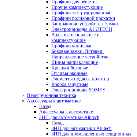
Профили для решеток
Прочие комплектующие
Профили экструдированные
Профили роликовой прокатки
Запирающие устройства. Замки
Электроприводы ALUTECH
Валы октогональные и
комплектующие
Профили концевые
Боковые замки. Вставки.
Направляющие устройства
Шины направляющие
Крышки боковые
Отливы оконные
Элементы подвеса полотна
Короба защитные
Электроприводы SOMFY
Перегрузочная техника
Аксессуары к автоматике
Назад
Аксессуары к автоматике
ЗИП для автоматики Alutech
Назад
ЗИП для автоматики Alutech
ЗИП для промышленных секционных