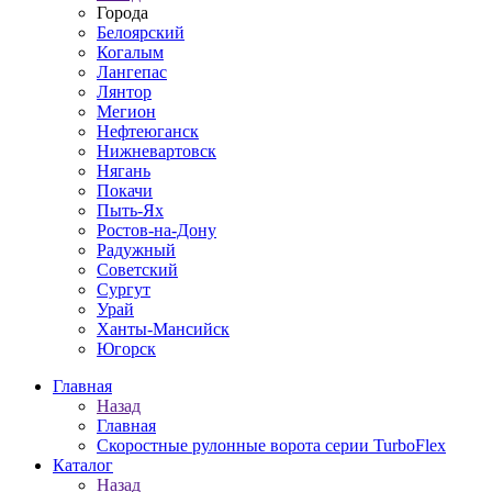
Города
Белоярский
Когалым
Лангепас
Лянтор
Мегион
Нефтеюганск
Нижневартовск
Нягань
Покачи
Пыть-Ях
Рoстов-на-Дону
Радужный
Советский
Сургут
Урай
Ханты-Мансийск
Югорск
Главная
Назад
Главная
Скоростные рулонные ворота серии TurboFlex
Каталог
Назад