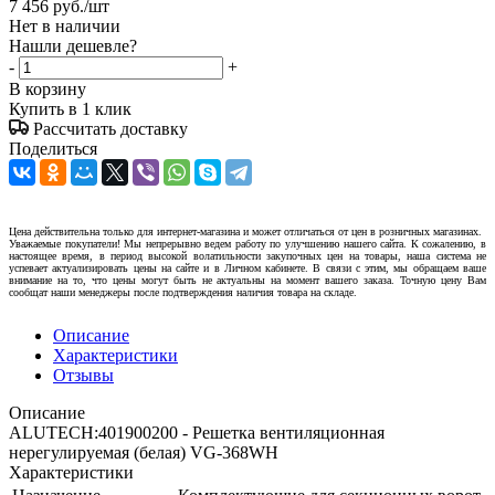
7 456
руб.
/шт
Нет в наличии
Нашли дешевле?
-
+
В корзину
Купить в 1 клик
Рассчитать доставку
Поделиться
Цена действительна только для интернет-магазина и может отличаться от цен в розничных магазинах.
Уважаемые покупатели! Мы непрерывно ведем работу по улучшению нашего сайта. К сожалению, в
настоящее время, в период высокой волатильности закупочных цен на товары, наша система не
успевает актуализировать цены на сайте и в Личном кабинете. В связи с этим, мы обращаем ваше
внимание на то, что цены могут быть не актуальны на момент вашего заказа. Точную цену Вам
сообщат наши менеджеры после подтверждения наличия товара на складе.
Описание
Характеристики
Отзывы
Описание
ALUTECH:401900200 - Решетка вентиляционная
нерегулируемая (белая) VG-368WH
Характеристики