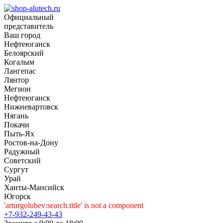
Официальный
представитель
Ваш город
Нефтеюганск
Белоярский
Когалым
Лангепас
Лянтор
Мегион
Нефтеюганск
Нижневартовск
Нягань
Покачи
Пыть-Ях
Рoстов-на-Дону
Радужный
Советский
Сургут
Урай
Ханты-Мансийск
Югорск
'arturgolubev:search.title' is not a component
+7-932-249-43-43