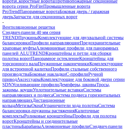
ворота
Скоростные ворота
Противопожарные секционные
ворота серии ProFire
Промышленные ворота
ProTrend
Панорамные ворота
Боковая дверь / гаражная
дверь
Запчасти для секционных ворот
-
Вентиляционные решетки
Сэндвич-панели 40 мм серия
TREND
Пружины
Комплектующие для двухвальной системы
балансировки
Профили направляющие
Предохранительные
храповые муфты
Алюминиевые профили для панорамных
панелей ALUTREND
Кронштейны и петли для сборки
полотна ворот
Панорамное остекление
Кронштейны для
торсионного вала
Пружинные наконечники
Комплектующие
для встроенной калитки
Профили стальные собственного
производства
Боковые накладки
С-профили
Ручной
привод
Аксессуары
Комплектующие для боковой двери серии
SDN
Усиливающие профили
Демпферы, шкивы
Тросы,
зажимы, коуши
Уплотнительные вставки
Системы
направляющих и подвеса
Система подвеса горизонтальных
направляющих
Дистанционные
кольца
Метизы
Окна
Ограничители хода полотна
Система
балансировки-пружины растяжения
Калиточные
комплекты
Роликовые кронштейны
Профили для полотна
ворот
Кронштейны и соединительные
пластины
Барабаны
Алюминиевые профили
Сэндвич-панели