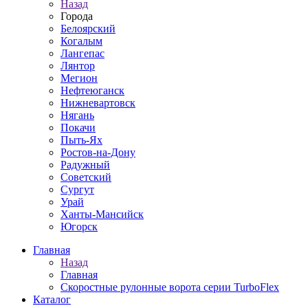
Назад
Города
Белоярский
Когалым
Лангепас
Лянтор
Мегион
Нефтеюганск
Нижневартовск
Нягань
Покачи
Пыть-Ях
Рoстов-на-Дону
Радужный
Советский
Сургут
Урай
Ханты-Мансийск
Югорск
Главная
Назад
Главная
Скоростные рулонные ворота серии TurboFlex
Каталог