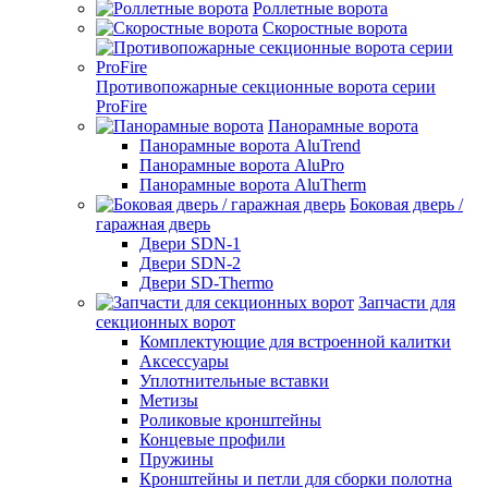
Роллетные ворота
Скоростные ворота
Противопожарные секционные ворота серии
ProFire
Панорамные ворота
Панорамные ворота AluTrend
Панорамные ворота AluPro
Панорамные ворота AluTherm
Боковая дверь /
гаражная дверь
Двери SDN-1
Двери SDN-2
Двери SD-Thermo
Запчасти для
секционных ворот
Комплектующие для встроенной калитки
Аксессуары
Уплотнительные вставки
Метизы
Роликовые кронштейны
Концевые профили
Пружины
Кронштейны и петли для сборки полотна