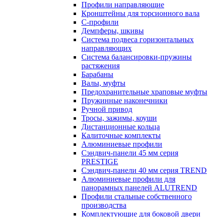
Профили направляющие
Кронштейны для торсионного вала
С-профили
Демпферы, шкивы
Система подвеса горизонтальных
направляющих
Система балансировки-пружины
растяжения
Барабаны
Валы, муфты
Предохранительные храповые муфты
Пружинные наконечники
Ручной привод
Тросы, зажимы, коуши
Дистанционные кольца
Калиточные комплекты
Алюминиевые профили
Сэндвич-панели 45 мм серия
PRESTIGE
Сэндвич-панели 40 мм серия TREND
Алюминиевые профили для
панорамных панелей ALUTREND
Профили стальные собственного
производства
Комплектующие для боковой двери