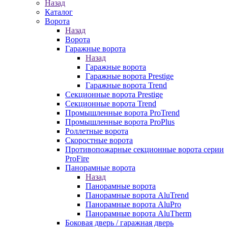
Назад
Каталог
Ворота
Назад
Ворота
Гаражные ворота
Назад
Гаражные ворота
Гаражные ворота Prestige
Гаражные ворота Trend
Секционные ворота Prestige
Секционные ворота Trend
Промышленные ворота ProTrend
Промышленные ворота ProPlus
Роллетные ворота
Скоростные ворота
Противопожарные секционные ворота серии
ProFire
Панорамные ворота
Назад
Панорамные ворота
Панорамные ворота AluTrend
Панорамные ворота AluPro
Панорамные ворота AluTherm
Боковая дверь / гаражная дверь