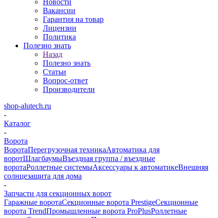
Новости
Вакансии
Гарантия на товар
Лицензии
Политика
Полезно знать
Назад
Полезно знать
Статьи
Вопрос-ответ
Производители
shop-alutech.ru
-
Каталог
-
Ворота
Ворота
Перегрузочная техника
Автоматика для
ворот
Шлагбаумы
Въездная группа / въездные
ворота
Роллетные системы
Аксессуары к автоматике
Внешняя
солнцезащита для дома
-
Запчасти для секционных ворот
Гаражные ворота
Секционные ворота Prestige
Секционные
ворота Trend
Промышленные ворота ProPlus
Роллетные